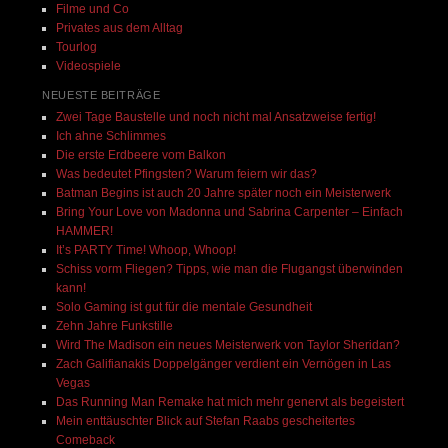
Filme und Co
Privates aus dem Alltag
Tourlog
Videospiele
NEUESTE BEITRÄGE
Zwei Tage Baustelle und noch nicht mal Ansatzweise fertig!
Ich ahne Schlimmes
Die erste Erdbeere vom Balkon
Was bedeutet Pfingsten? Warum feiern wir das?
Batman Begins ist auch 20 Jahre später noch ein Meisterwerk
Bring Your Love von Madonna und Sabrina Carpenter – Einfach
HAMMER!
It’s PARTY Time! Whoop, Whoop!
Schiss vorm Fliegen? Tipps, wie man die Flugangst überwinden
kann!
Solo Gaming ist gut für die mentale Gesundheit
Zehn Jahre Funkstille
Wird The Madison ein neues Meisterwerk von Taylor Sheridan?
Zach Galifianakis Doppelgänger verdient ein Vernögen in Las
Vegas
Das Running Man Remake hat mich mehr genervt als begeistert
Mein enttäuschter Blick auf Stefan Raabs gescheitertes
Comeback