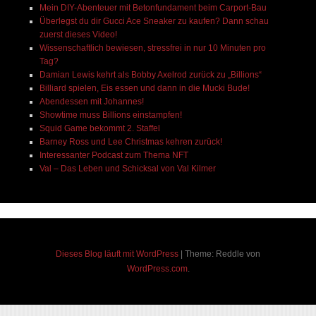
Mein DIY-Abenteuer mit Betonfundament beim Carport-Bau
Überlegst du dir Gucci Ace Sneaker zu kaufen? Dann schau
zuerst dieses Video!
Wissenschaftlich bewiesen, stressfrei in nur 10 Minuten pro
Tag?
Damian Lewis kehrt als Bobby Axelrod zurück zu „Billions“
Billiard spielen, Eis essen und dann in die Mucki Bude!
Abendessen mit Johannes!
Showtime muss Billions einstampfen!
Squid Game bekommt 2. Staffel
Barney Ross und Lee Christmas kehren zurück!
Interessanter Podcast zum Thema NFT
Val – Das Leben und Schicksal von Val Kilmer
Dieses Blog läuft mit WordPress
|
Theme: Reddle von
WordPress.com
.