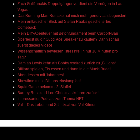
Zach Galifianakis Doppelgänger verdient ein Vernögen in Las
Vegas
Das Running Man Remake hat mich mehr genervt als begeistert
Mein enttäuschter Blick auf Stefan Raabs gescheitertes
Comeback
Mein DIY-Abenteuer mit Betonfundament beim Carport-Bau
Überlegst du dir Gucci Ace Sneaker zu kaufen? Dann schau
zuerst dieses Video!
Wissenschaftlich bewiesen, stressfrei in nur 10 Minuten pro
Tag?
Damian Lewis kehrt als Bobby Axelrod zurück zu „Billions“
Billiard spielen, Eis essen und dann in die Mucki Bude!
Abendessen mit Johannes!
Showtime muss Billions einstampfen!
Squid Game bekommt 2. Staffel
Barney Ross und Lee Christmas kehren zurück!
Interessanter Podcast zum Thema NFT
Val – Das Leben und Schicksal von Val Kilmer