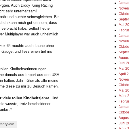
Janua
orgten. Auch Diddy Kong Racing
Novem
cht sehr unterhaltsam!
Oktob
onär und suchte seinesgleichen. Bis
Septe
d ich kann mich gut erinnern, dass
Mai 2
 verbracht habe. Selbst heute
Febru
er Multiplayer war auch unheimlich
Janua
Novem
r Fox 64 machte auch Laune ohne
Oktob
Gadget und liess einen tief ins
Septe
Augus
Juni 
Mai 2
tollen Kindheitserinnerungen
April 
eine damals aus Import aus den USA
Novem
in halbes Jahr früher als alle meine
Oktob
gerne diese zu mir zu Besuch kamen.
Mai 2
März 
viele tollen Kindheitsjahre.
Und
Febru
die wusste, trotz bescheidener
Janua
Danke :*
Oktob
Augus
Juni 
deospiele
März 