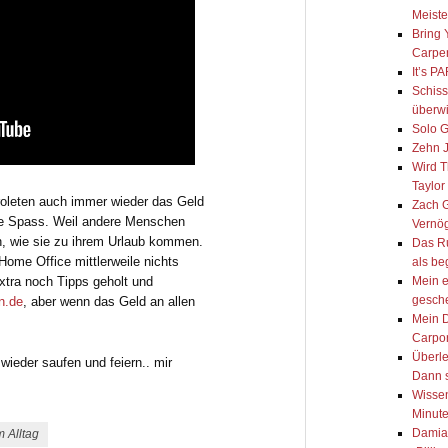
Meist
Bring
Carpe
It’s 
Schiss
überw
Solo G
Zehn J
Wird T
Taylor
roleten auch immer wieder das Geld
Zach G
e Spass. Weil andere Menschen
Vernö
n, wie sie zu ihrem Urlaub kommen.
Das R
Home Office mittlerweile nichts
als be
Mein e
xtra noch Tipps geholt und
gesch
n.de
, aber wenn das Geld an allen
Mein 
Carpo
Überle
wieder saufen und feiern.. mir
Dann s
Wissen
Minute
Damian
m Alltag