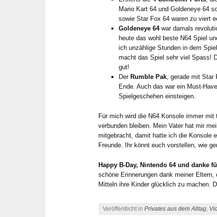
Mario Kart 64 und Goldeneye 64 s
sowie Star Fox 64 waren zu viert e
Goldeneye 64
war damals revoluti
heute das wohl beste N64 Spiel un
ich unzählige Stunden in dem Spiel
macht das Spiel sehr viel Spass! D
gut!
Der
Rumble Pak
, gerade mit Sta
Ende. Auch das war ein Must-Have 
Spielgeschehen einsteigen.
Für mich wird die N64 Konsole immer mit 
verbunden bleiben. Mein Vater hat mir m
mitgebracht, damit hatte ich die Konsole e
Freunde. Ihr könnt euch vorstellen, wie 
Happy B-Day, Nintendo 64 und danke für 
schöne Erinnerungen dank meiner Eltern, 
Mitteln ihre Kinder glücklich zu machen. 
Veröffentlicht in
Privates aus dem Alltag
,
Vi