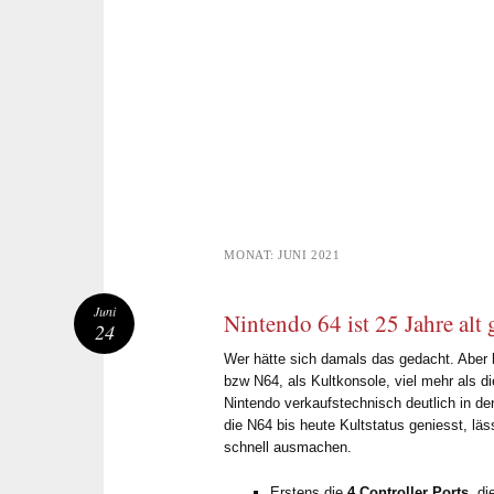
MONAT:
JUNI 2021
Juni
Nintendo 64 ist 25 Jahre alt
24
Wer hätte sich damals das gedacht. Aber h
bzw N64, als Kultkonsole, viel mehr als di
Nintendo verkaufstechnisch deutlich in de
die N64 bis heute Kultstatus geniesst, lä
schnell ausmachen.
Erstens die
4 Controller Ports
, d