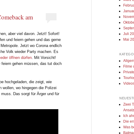
Febru
Janua
-Comeback am
Novem
Oktob
Septe
nen, aber viel davon. Jetzt! Sofort!
Juli 2
ufen und feiern gehen und das gerne
Mai 2
 Metropole. Jetzt wo Corona endlich
utsche Volk wieder Party machen. Es
KATEGO
ieder öffnen dürfen
. Mit Vorsicht!
Allge
e feiern gehen müssen, das tut doch
Filme
Privat
Tourlo
be hochgeladen, die zeigt, wie
Videos
rn wollen, wo hingegen die Polizei
muss. Das sorgt für Ärger und für
NEUEST
Zwei T
Ansatz
Ich a
Die er
Was be
Batman