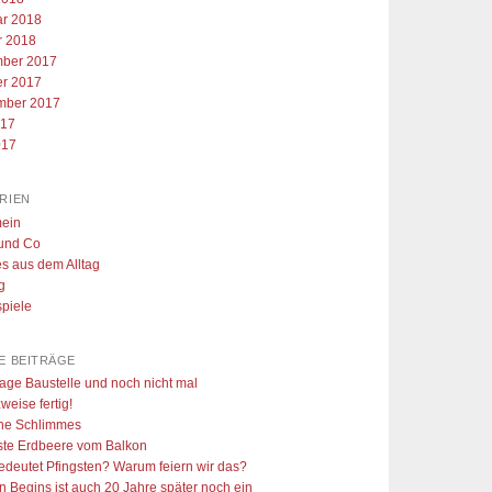
ar 2018
r 2018
ber 2017
er 2017
mber 2017
017
017
RIEN
mein
 und Co
es aus dem Alltag
g
piele
E BEITRÄGE
age Baustelle und noch nicht mal
weise fertig!
hne Schlimmes
ste Erdbeere vom Balkon
deutet Pfingsten? Warum feiern wir das?
 Begins ist auch 20 Jahre später noch ein