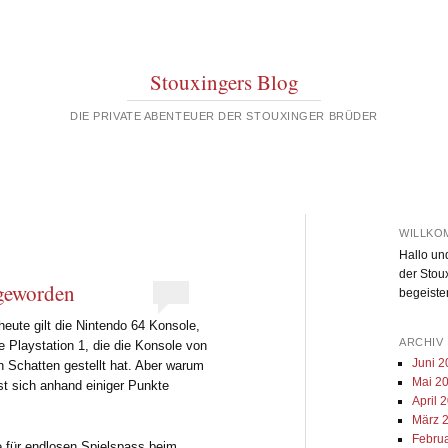
Stouxingers Blog
DIE PRIVATE ABENTEUER DER STOUXINGER BRÜDER
WILLKO
Hallo un
der Stou
 geworden
begeiste
eute gilt die Nintendo 64 Konsole,
ARCHIV
e Playstation 1, die die Konsole von
Juni 
n Schatten gestellt hat. Aber warum
Mai 2
sst sich anhand einiger Punkte
April 
März 
Febru
ie für endlosen Spielspass beim