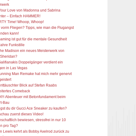
erwerk
 Your Love von Madonna und Sabrina
nter – Einfach HAMMER!
PARTY Time! Whoop, Whoop!
 vorm Fliegen? Tipps, wie man die Flugangst
inden kann!
aming ist gut für die mentale Gesundheit
ahre Funkstille
he Madison ein neues Meisterwerk von
 Sheridan?
alifianakis Doppelgänger verdient ein
gen in Las Vegas
unning Man Remake hat mich mehr genervt
geistert
nttäuschter Blick auf Stefan Raabs
eitertes Comeback
DIY-Abenteuer mit Betonfundament beim
rt-Bau
gst du dir Gucci Ace Sneaker zu kaufen?
chau zuerst dieses Video!
schaftlich bewiesen, stressfrei in nur 10
n pro Tag?
 Lewis kehrt als Bobby Axelrod zurück zu