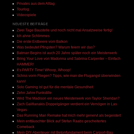
Privates aus dem Alltag
Tourlog
Videospiele
NEUESTE BEITRÄGE
Zwei Tage Baustelle und noch nicht mal Ansatzweise fertig!
Ich ahne Schlimmes
Die erste Erdbeere vom Balkon
Was bedeutet Pfingsten? Warum feiern wir das?
Batman Begins ist auch 20 Jahre später noch ein Meisterwerk
Bring Your Love von Madonna und Sabrina Carpenter – Einfach
HAMMER!
It’s PARTY Time! Whoop, Whoop!
Schiss vorm Fliegen? Tipps, wie man die Flugangst überwinden
kann!
Solo Gaming ist gut für die mentale Gesundheit
Zehn Jahre Funkstille
Wird The Madison ein neues Meisterwerk von Taylor Sheridan?
Zach Galifianakis Doppelgänger verdient ein Vernögen in Las
Vegas
Das Running Man Remake hat mich mehr genervt als begeistert
Mein enttäuschter Blick auf Stefan Raabs gescheitertes
Comeback
Mein DIY-Abenteuer mit Betonfundament beim Carport-Bau