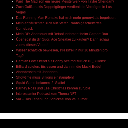
Wird The Madison ein neues Meisterwerk von Taylor Sheridan?
Zach Galifianakis Doppelgänger verdient ein Vernögen in Las
Vegas
Das Running Man Remake hat mich mehr genervt als begeistert
Mein enttäuschter Blick auf Stefan Raabs gescheitertes
Comeback
Mein DIY-Abenteuer mit Betonfundament beim Carport-Bau
Überlegst du dir Gucci Ace Sneaker zu kaufen? Dann schau
zuerst dieses Video!
Wissenschaftlich bewiesen, stressfrei in nur 10 Minuten pro
Tag?
Damian Lewis kehrt als Bobby Axelrod zurück zu „Billions“
Billiard spielen, Eis essen und dann in die Mucki Bude!
Abendessen mit Johannes!
Showtime muss Billions einstampfen!
Squid Game bekommt 2. Staffel
Barney Ross und Lee Christmas kehren zurück!
Interessanter Podcast zum Thema NFT
Val – Das Leben und Schicksal von Val Kilmer