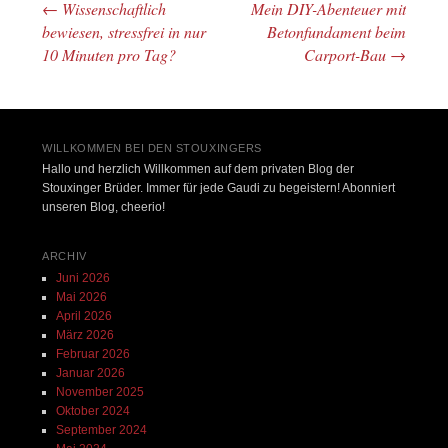
←
Wissenschaftlich
Mein DIY-Abenteuer mit
Beitrags-Navigation
bewiesen, stressfrei in nur
Betonfundament beim
10 Minuten pro Tag?
Carport-Bau
→
WILLKOMMEN BEI DEN STOUXINGERS
Hallo und herzlich Willkommen auf dem privaten Blog der
Stouxinger Brüder. Immer für jede Gaudi zu begeistern! Abonniert
unseren Blog, cheerio!
ARCHIV
Juni 2026
Mai 2026
April 2026
März 2026
Februar 2026
Januar 2026
November 2025
Oktober 2024
September 2024