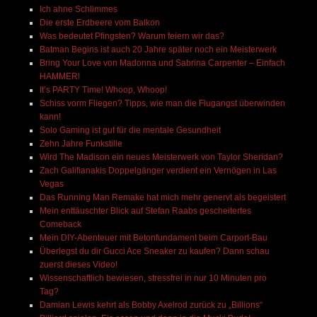
Ich ahne Schlimmes
Die erste Erdbeere vom Balkon
Was bedeutet Pfingsten? Warum feiern wir das?
Batman Begins ist auch 20 Jahre später noch ein Meisterwerk
Bring Your Love von Madonna und Sabrina Carpenter – Einfach
HAMMER!
It’s PARTY Time! Whoop, Whoop!
Schiss vorm Fliegen? Tipps, wie man die Flugangst überwinden
kann!
Solo Gaming ist gut für die mentale Gesundheit
Zehn Jahre Funkstille
Wird The Madison ein neues Meisterwerk von Taylor Sheridan?
Zach Galifianakis Doppelgänger verdient ein Vernögen in Las
Vegas
Das Running Man Remake hat mich mehr genervt als begeistert
Mein enttäuschter Blick auf Stefan Raabs gescheitertes
Comeback
Mein DIY-Abenteuer mit Betonfundament beim Carport-Bau
Überlegst du dir Gucci Ace Sneaker zu kaufen? Dann schau
zuerst dieses Video!
Wissenschaftlich bewiesen, stressfrei in nur 10 Minuten pro
Tag?
Damian Lewis kehrt als Bobby Axelrod zurück zu „Billions“